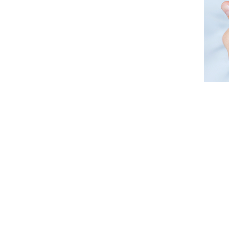
三级预防：在出生后尽早对新生儿进行疾病筛查，通过早筛查、早诊断
1.出生后及时接受新生儿代谢性疾病和听力筛查
2.0～6岁儿童定期接受儿童保健服务
3.出生缺陷患儿及时接受治疗和康复训练
上一篇：
【健康科普】消除艾滋......
下一篇：
【妇幼简讯】重庆市妇......
023-72370884