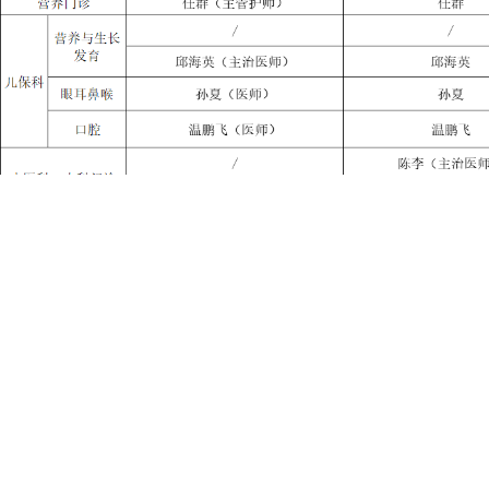
上一篇：
【妇幼简讯】涪陵区妇......
下一篇：
【妇幼祝福】涪陵区妇......
023-72370884
版权所有：涪陵区妇幼保健院 声明：本站部分素材和信息来自网络，如涉及版权问题
医疗投诉办公室电话：023-72370891
江南院区地址： 重庆市涪陵区太极大道21号
高新区院区地址：涪陵高新区（马鞍）聚贤大道3号